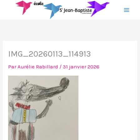
Aller
au
contenu
IMG_20260113_114913
Par
Aurélie Rabillard
/
31 janvier 2026