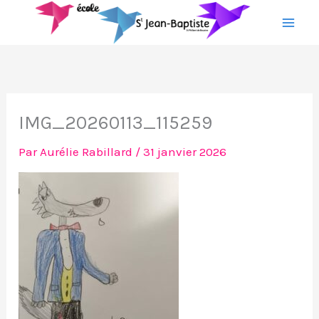
Aller
au
contenu
IMG_20260113_115259
Par
Aurélie Rabillard
/
31 janvier 2026