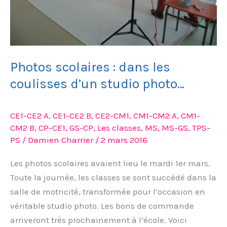
photo…
Photos scolaires : dans les
coulisses d’un studio photo…
CE1-CE2 A
,
CE1-CE2 B
,
CE2-CM1
,
CM1-CM2 A
,
CM1-
CM2 B
,
CP-CE1
,
GS-CP
,
Les classes
,
MS
,
MS-GS
,
TPS-
PS
/
Damien Charrier
/
2 mars 2016
Les photos scolaires avaient lieu le mardi 1er mars.
Toute la journée, les classes se sont succédé dans la
salle de motricité, transformée pour l’occasion en
véritable studio photo. Les bons de commande
arriveront très prochainement à l’école. Voici