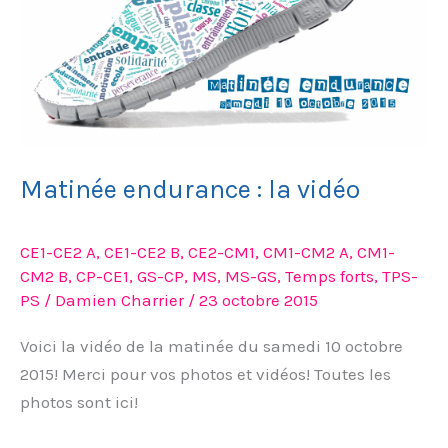
vidéo
Matinée endurance : la vidéo
CE1-CE2 A
,
CE1-CE2 B
,
CE2-CM1
,
CM1-CM2 A
,
CM1-
CM2 B
,
CP-CE1
,
GS-CP
,
MS
,
MS-GS
,
Temps forts
,
TPS-
PS
/
Damien Charrier
/
23 octobre 2015
Voici la vidéo de la matinée du samedi 10 octobre
2015! Merci pour vos photos et vidéos! Toutes les
photos sont ici!