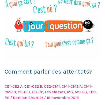
des
attentats?
Comment parler des attentats?
CE1-CE2 A
,
CE1-CE2 B
,
CE2-CM1
,
CM1-CM2 A
,
CM1-
CM2 B
,
CP-CE1
,
GS-CP
,
Les classes
,
MS
,
MS-GS
,
TPS-
PS
/
Damien Charrier
/
18 novembre 2015