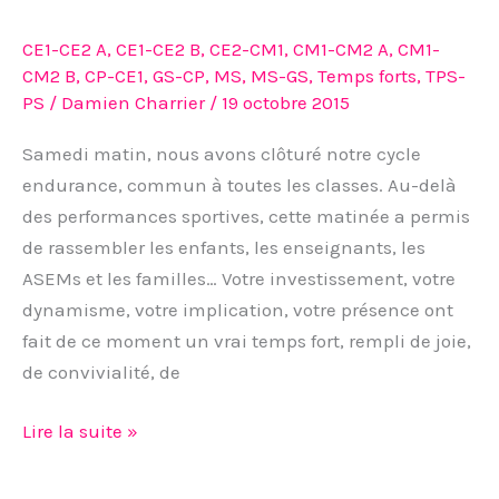
CE1-CE2 A
,
CE1-CE2 B
,
CE2-CM1
,
CM1-CM2 A
,
CM1-
CM2 B
,
CP-CE1
,
GS-CP
,
MS
,
MS-GS
,
Temps forts
,
TPS-
PS
/
Damien Charrier
/
19 octobre 2015
Samedi matin, nous avons clôturé notre cycle
endurance, commun à toutes les classes. Au-delà
des performances sportives, cette matinée a permis
de rassembler les enfants, les enseignants, les
ASEMs et les familles… Votre investissement, votre
dynamisme, votre implication, votre présence ont
fait de ce moment un vrai temps fort, rempli de joie,
de convivialité, de
Lire la suite »