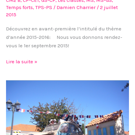
CM2 B
,
CP-CE1
,
GS-CP
,
Les classes
,
MS
,
MS-GS
,
Temps forts
,
TPS-PS
/
Damien Charrier
/
2 juillet
2015
Découvrez en avant-première l’intitulé du thème
d’année 2015-2016: Nous vous donnons rendez-
vous le 1er septembre 2015!
Lire la suite »
Kermesse