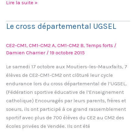
Lire la suite »
Le cross départemental UGSEL
Le
cross
départemental
CE2-CM1
,
CM1-CM2 A
,
CM1-CM2 B
,
Temps forts
/
UGSEL
Damien Charrier
/
19 octobre 2015
Le samedi 17 octobre aux Moutiers-les-Mauxfaits, 7
élèves de CE2-CM1-CM2 ont clôturé leur cycle
endurance lors du cross départemental de l’UGSEL.
(Fédération sportive éducative de l’Enseignement
catholique) Encouragés par leurs parents, frères et
soeurs, ils ont participé à ce grand rassemblement
sportif avec plus de 700 élèves du CE2 au CM2 des
écoles privées de Vendée. Ils ont été