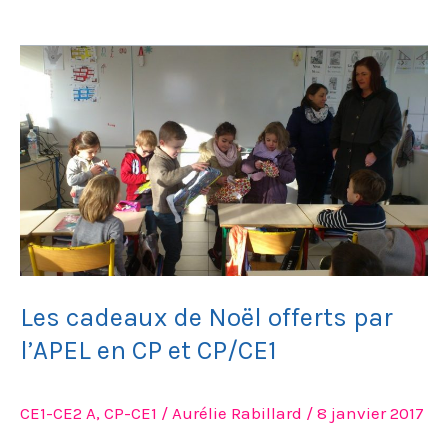
Les
cadeaux
de
Noël
offerts
par
l’APEL
en
CP
et
Les cadeaux de Noël offerts par
CP/CE1
l’APEL en CP et CP/CE1
CE1-CE2 A
,
CP-CE1
/
Aurélie Rabillard
/
8 janvier 2017