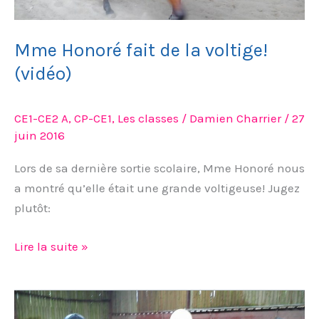
Mme Honoré fait de la voltige!
(vidéo)
CE1-CE2 A
,
CP-CE1
,
Les classes
/
Damien Charrier
/
27
juin 2016
Lors de sa dernière sortie scolaire, Mme Honoré nous
a montré qu’elle était une grande voltigeuse! Jugez
plutôt:
Lire la suite »
Les