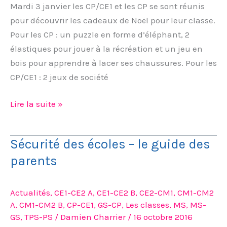
Mardi 3 janvier les CP/CE1 et les CP se sont réunis
pour découvrir les cadeaux de Noël pour leur classe.
Pour les CP : un puzzle en forme d’éléphant, 2
élastiques pour jouer à la récréation et un jeu en
bois pour apprendre à lacer ses chaussures. Pour les
CP/CE1 : 2 jeux de société
Lire la suite »
Sécurité des écoles – le guide des
Sécurité
des
parents
écoles
–
Actualités
,
CE1-CE2 A
,
CE1-CE2 B
,
CE2-CM1
,
CM1-CM2
le
A
,
CM1-CM2 B
,
CP-CE1
,
GS-CP
,
Les classes
,
MS
,
MS-
guide
GS
,
TPS-PS
/
Damien Charrier
/
16 octobre 2016