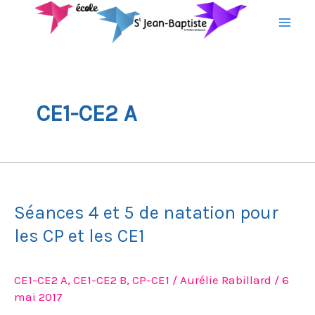
Aller
au
contenu
CE1-CE2 A
Séances
4
Séances 4 et 5 de natation pour
et
5
les CP et les CE1
de
natation
CE1-CE2 A
,
CE1-CE2 B
,
CP-CE1
/
Aurélie Rabillard
/
6
pour
mai 2017
les