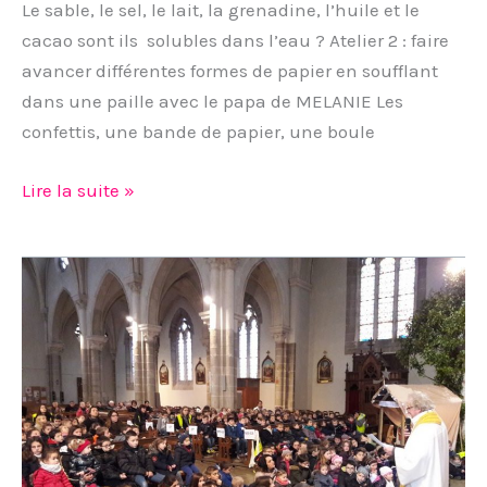
PS
Le sable, le sel, le lait, la grenadine, l’huile et le
et
cacao sont ils solubles dans l’eau ? Atelier 2 : faire
CP/CE1
avancer différentes formes de papier en soufflant
dans
dans une paille avec le papa de MELANIE Les
la
confettis, une bande de papier, une boule
classe
de
Lire la suite »
PS
L’école
célèbre
l’Epiphanie