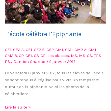
L’école célèbre l’Epiphanie
CE1-CE2 A
,
CE1-CE2 B
,
CE2-CM1
,
CM1-CM2 A
,
CM1-
CM2 B
,
CP-CE1
,
GS-CP
,
Les classes
,
MS
,
MS-GS
,
TPS-
PS
/
Damien Charrier
/
9 janvier 2017
Le vendredi 6 janvier 2017, tous les élèves de l’école
se sont rendus à l’église pour vivre un temps fort
autour de l’Epiphanie. Voici les photos de la
célébration:
Lire la suite »