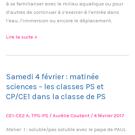
CE1
à se familiariser avec le milieu aquatique ou pour
d’autres de continuer à s’exercer à l’entrée dans
l’eau, l’immersion ou encore le déplacement.
Lire la suite »
Samedi
4
Samedi 4 février : matinée
février
:
sciences – les classes PS et
matinée
CP/CE1 dans la classe de PS
sciences
–
CE1-CE2 A
,
TPS-PS
/
Aurélie Coutant
/
4 février 2017
les
classes
Atelier 1 : soluble/pas soluble avec le papa de PAUL