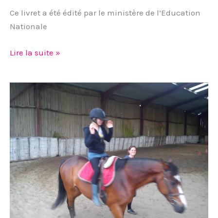
des
Ce livret a été édité par le ministère de l’Education
parents
Nationale
Lire la suite »
Mme
Honoré
fait
de
la
voltige!
(vidéo)