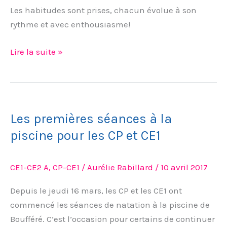
Les habitudes sont prises, chacun évolue à son
CP
rythme et avec enthousiasme!
et
les
Lire la suite »
CE1
Les
premières
Les premières séances à la
séances
à
piscine pour les CP et CE1
la
piscine
CE1-CE2 A
,
CP-CE1
/
Aurélie Rabillard
/
10 avril 2017
pour
les
Depuis le jeudi 16 mars, les CP et les CE1 ont
CP
commencé les séances de natation à la piscine de
et
Boufféré. C’est l’occasion pour certains de continuer