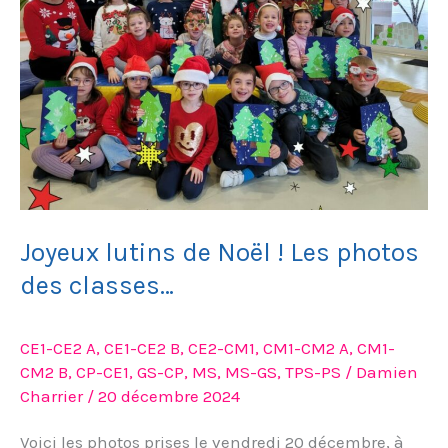
Les
photos
des
classes…
Joyeux lutins de Noël ! Les photos
des classes…
CE1-CE2 A
,
CE1-CE2 B
,
CE2-CM1
,
CM1-CM2 A
,
CM1-
CM2 B
,
CP-CE1
,
GS-CP
,
MS
,
MS-GS
,
TPS-PS
/
Damien
Charrier
/
20 décembre 2024
Voici les photos prises le vendredi 20 décembre, à