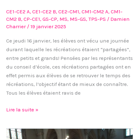
CE1-CE2 A
,
CE1-CE2 B
,
CE2-CM1
,
CM1-CM2 A
,
CM1-
CM2 B
,
CP-CE1
,
GS-CP
,
MS
,
MS-GS
,
TPS-PS
/
Damien
Charrier
/
19 janvier 2025
Ce jeudi 16 janvier, les élèves ont vécu une journée
durant laquelle les récréations étaient “partagées”,
entre petits et grands! Pensées par les représentants
du conseil d’école, ces récréations partagées ont en
effet permis aux élèves de se retrouver le temps des
récréations, l’objectif étant de mieux de connaître.
Tous les élèves étaient ravis de
Lire la suite »
“Célébrons