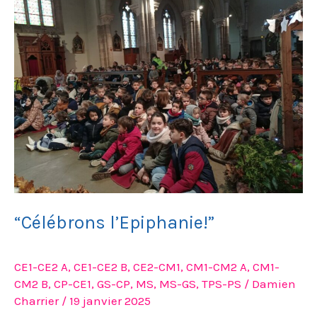
l’Epiphanie!”
“Célébrons l’Epiphanie!”
CE1-CE2 A
,
CE1-CE2 B
,
CE2-CM1
,
CM1-CM2 A
,
CM1-
CM2 B
,
CP-CE1
,
GS-CP
,
MS
,
MS-GS
,
TPS-PS
/
Damien
Charrier
/
19 janvier 2025