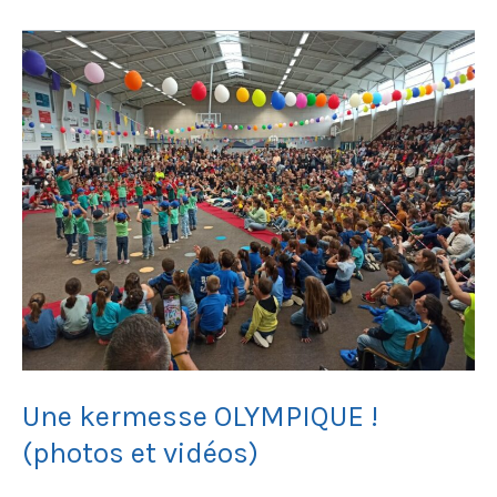
Une
kermesse
OLYMPIQUE
!
(photos
et
vidéos)
Une kermesse OLYMPIQUE !
(photos et vidéos)