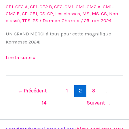
CE1-CE2 A
,
CE1-CE2 B
,
CE2-CM1
,
CM1-CM2 A
,
CM1-
CM2 B
,
CP-CE1
,
GS-CP
,
Les classes
,
MS
,
MS-GS
,
Non
classé
,
TPS-PS
/
Damien Charrier
/
25 juin 2024
UN GRAND MERCI à tous pour cette magnifique
Kermesse 2024!
Lire la suite »
←
Précédent
1
2
3
…
14
Suivant
→