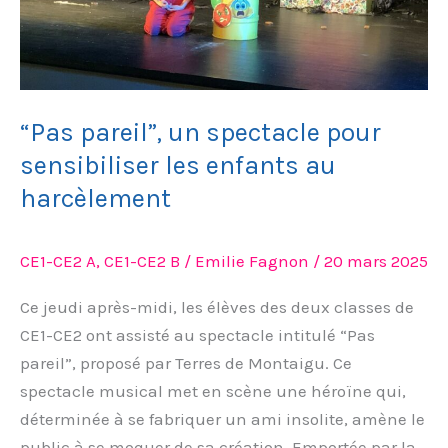
au
harcèlement
“Pas pareil”, un spectacle pour
sensibiliser les enfants au
harcèlement
CE1-CE2 A
,
CE1-CE2 B
/
Emilie Fagnon
/
20 mars 2025
Ce jeudi après-midi, les élèves des deux classes de
CE1-CE2 ont assisté au spectacle intitulé “Pas
pareil”, proposé par Terres de Montaigu. Ce
spectacle musical met en scène une héroïne qui,
déterminée à se fabriquer un ami insolite, amène le
public à se moquer de sa création. Emportée par la