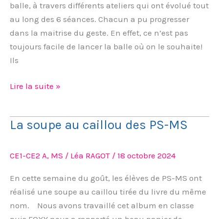
balle, à travers différents ateliers qui ont évolué tout
au long des 6 séances. Chacun a pu progresser
dans la maitrise du geste. En effet, ce n’est pas
toujours facile de lancer la balle où on le souhaite!
Ils
Lire la suite »
La soupe au caillou des PS-MS
La
soupe
au
CE1-CE2 A
,
MS
/
Léa RAGOT
/
18 octobre 2024
caillou
des
En cette semaine du goût, les élèves de PS-MS ont
PS-
réalisé une soupe au caillou tirée du livre du même
MS
nom. Nous avons travaillé cet album en classe