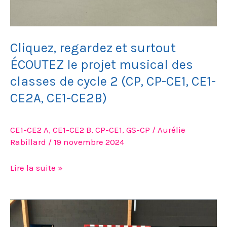
classes
de
cycle
Cliquez, regardez et surtout
2
ÉCOUTEZ le projet musical des
(CP,
CP-
classes de cycle 2 (CP, CP-CE1, CE1-
CE1,
CE2A, CE1-CE2B)
CE1-
CE2A,
CE1-CE2 A
,
CE1-CE2 B
,
CP-CE1
,
GS-CP
/
Aurélie
CE1-
Rabillard
/
19 novembre 2024
CE2B)
Lire la suite »
Jeux
de