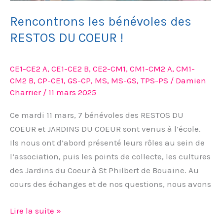
Rencontrons les bénévoles des
RESTOS DU COEUR !
CE1-CE2 A
,
CE1-CE2 B
,
CE2-CM1
,
CM1-CM2 A
,
CM1-
CM2 B
,
CP-CE1
,
GS-CP
,
MS
,
MS-GS
,
TPS-PS
/
Damien
Charrier
/
11 mars 2025
Ce mardi 11 mars, 7 bénévoles des RESTOS DU
COEUR et JARDINS DU COEUR sont venus à l’école.
Ils nous ont d’abord présenté leurs rôles au sein de
l’association, puis les points de collecte, les cultures
des Jardins du Coeur à St Philbert de Bouaine. Au
cours des échanges et de nos questions, nous avons
Lire la suite »