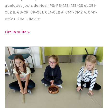
quelques jours de Noël! PS: PS-MS: MS-GS et CE1-
CE2 B: GS-CP: CP-CE1: CE1-CE2 A: CM1-CM2 A: CM1-
CM2 B: CM1-CM2 C:
Lire la suite »
Cliquez,
regardez
et
surtout
ÉCOUTEZ
le
projet
musical
des