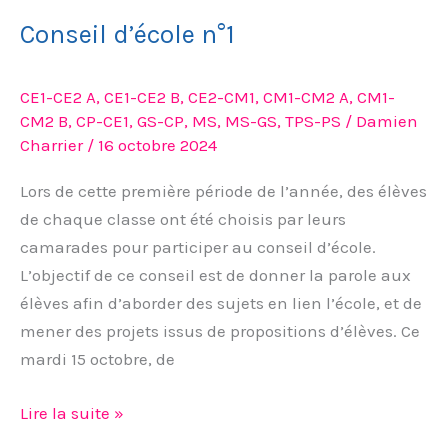
Conseil d’école n°1
CE1-CE2 A
,
CE1-CE2 B
,
CE2-CM1
,
CM1-CM2 A
,
CM1-
CM2 B
,
CP-CE1
,
GS-CP
,
MS
,
MS-GS
,
TPS-PS
/
Damien
Charrier
/
16 octobre 2024
Lors de cette première période de l’année, des élèves
de chaque classe ont été choisis par leurs
camarades pour participer au conseil d’école.
L’objectif de ce conseil est de donner la parole aux
élèves afin d’aborder des sujets en lien l’école, et de
mener des projets issus de propositions d’élèves. Ce
mardi 15 octobre, de
Lire la suite »