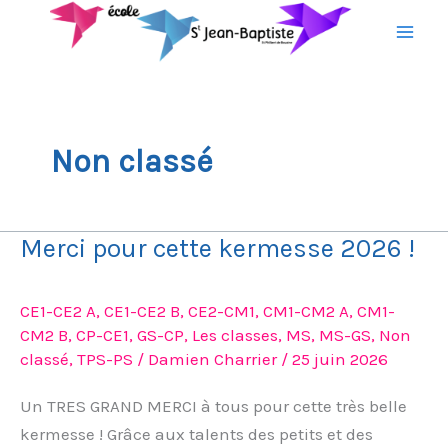
Aller
au
contenu
Non classé
Merci pour cette kermesse 2026 !
Merci
pour
cette
CE1-CE2 A
,
CE1-CE2 B
,
CE2-CM1
,
CM1-CM2 A
,
CM1-
kermesse
CM2 B
,
CP-CE1
,
GS-CP
,
Les classes
,
MS
,
MS-GS
,
Non
2026
classé
,
TPS-PS
/
Damien Charrier
/
25 juin 2026
!
Un TRES GRAND MERCI à tous pour cette très belle
kermesse ! Grâce aux talents des petits et des