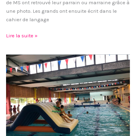
de MS ont retrouvé leur parrain ou marraine grâce à
une photo. Les grands ont ensuite écrit dans le
cahier de langage
Lire la suite »
Parcours
ludique
à
la
piscine
de
la
Bretonnière.