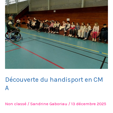
du
handisport
en
CM
A
Découverte du handisport en CM
A
Non classé
/
Sandrine Gaboriau
/
13 décembre 2025