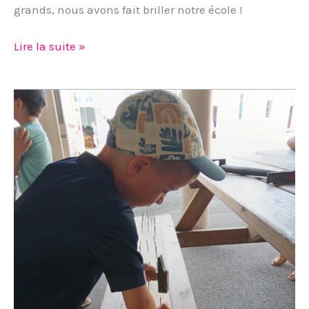
grands, nous avons fait briller notre école !
Lire la suite »
Matinée
du
30
mai
en
CP-
CE1