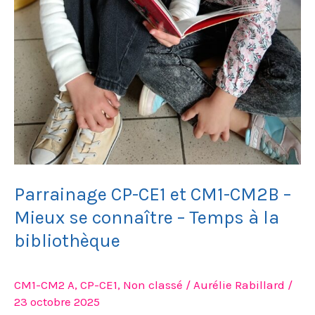
Temps
à
la
bibliothèque
Parrainage CP-CE1 et CM1-CM2B –
Mieux se connaître – Temps à la
bibliothèque
CM1-CM2 A
,
CP-CE1
,
Non classé
/
Aurélie Rabillard
/
23 octobre 2025