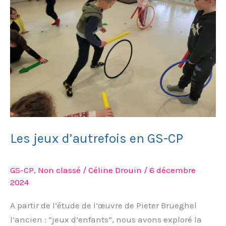
en
GS-
CP
Les jeux d’autrefois en GS-CP
GS-CP
,
Non classé
/
Céline Drouin
/
6 décembre
2024
A partir de l’étude de l’œuvre de Pieter Brueghel
l’ancien : “jeux d’enfants”, nous avons exploré la